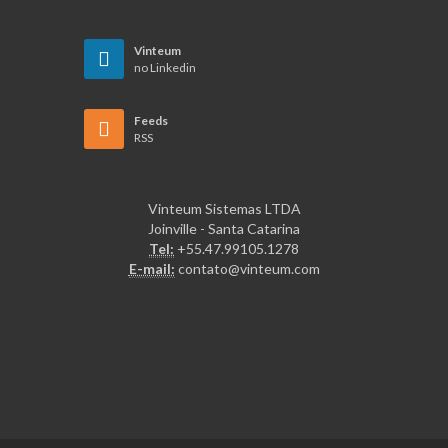
Vinteum
no Linkedin
Feeds
RSS
Vinteum Sistemas LTDA
Joinville - Santa Catarina
Tel:
+55.47.99105.1278
E-mail:
contato@vinteum.com